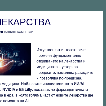
ЛЕКАРСТВА
ВАШИЯТ КОМЕНТАР
Изкуственият интелект вече
променя фундаментално
откриването на лекарства и
медицината – ускорява
процесите, намалява разходите
и позволява по‑прецизна,
 медицина. Най‑новите инициативи, като
ИИ/AI
на
NVIDIA
и
Eli Lilly
, показват, че фармацевтичната
а в ера, в която голяма част от новите лекарства ще
с помощта на AI.