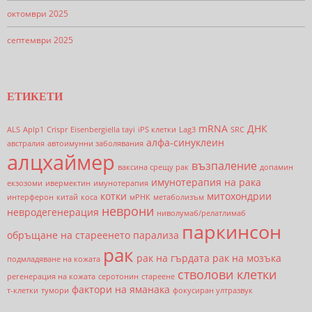
октомври 2025
септември 2025
ЕТИКЕТИ
mRNA
ДНК
ALS
Aplp1
Crispr
Eisenbergiella tayi
iPS клетки
Lag3
SRC
алфа-синуклеин
австралия
автоимунни заболявания
алцхаймер
възпаление
ваксина срещу рак
допамин
имунотерапия на рака
екзозоми
ивермектин
имунотерапия
котки
митохондрии
интерферон
китай
коса
мРНК
метаболизъм
неврони
невродегенерация
ниволумаб/релатлимаб
паркинсон
обръщане на стареенето
парализа
рак
рак на гърдата
рак на мозъка
подмладяване на кожата
стволови клетки
регенерация на кожата
серотонин
стареене
фактори на яманака
т-клетки
тумори
фокусиран ултразвук