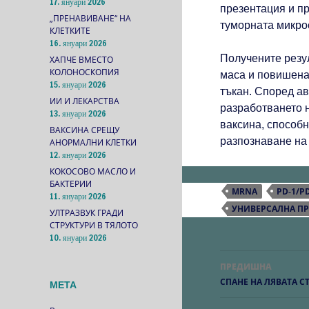
17. януари 2026
презентация и п
„ПРЕНАВИВАНЕ“ НА
туморната микро
КЛЕТКИТЕ
16. януари 2026
Получените резу
ХАПЧЕ ВМЕСТО
КОЛОНОСКОПИЯ
маса и повишена
15. януари 2026
тъкан. Според а
ИИ И ЛЕКАРСТВА
разработването 
13. януари 2026
ваксина, способн
ВАКСИНА СРЕЩУ
разпознаване на
АНОРМАЛНИ КЛЕТКИ
12. януари 2026
КОКОСОВО МАСЛО И
БАКТЕРИИ
MRNA
PD‑1/P
11. януари 2026
УНИВЕРСАЛНА П
УЛТРАЗВУК ГРАДИ
СТРУКТУРИ В ТЯЛОТО
10. януари 2026
Навигаци
ПРЕДИШНА
в
СПАНЕ НА ЛЯВАТА С
МЕТА