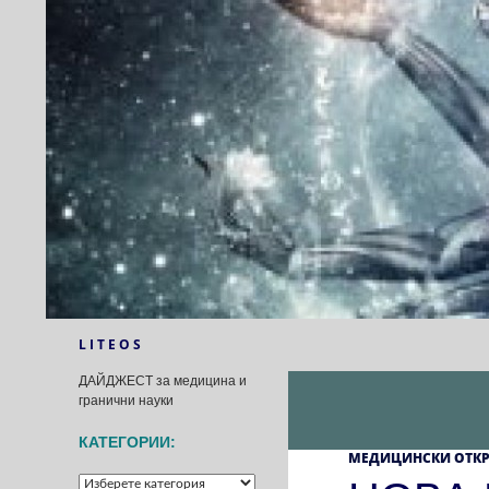
Към
съдържанието
Търсене
L I T E O S
ДАЙДЖЕСТ за медицина и
гранични науки
КАТЕГОРИИ:
МЕДИЦИНСКИ ОТК
КАТЕГОРИИ: