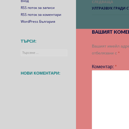
публикац
Вход
СЛЕДВАЩА
RSS поток за записи
УЛТРАЗВУК ГРАДИ С
RSS поток за коментари
WordPress България
ВАШИЯТ КОМЕ
ТЪРСИ:
Вашият имейл адре
Търсене
отбелязани с
*
за:
Коментар:
*
НОВИ КОМЕНТАРИ: