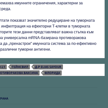
ремахва имунните ограничения, характерни за
среда.
лтати показват значително редуциране на туморната
 инфилтрация на ефекторни Т‑клетки в туморната
вторите тези данни представляват важна стъпка към
на универсална mRNA‑базирана противоракова
а да „пренастрои“ имунната система за по-ефективно
 различни туморни антигени.
D‑L1
ГЕЙНСВИЛ
Д-Р ELIAS SAYOUR
РОТИВОРАКОВА ВАКСИНА
ФЛОРИДА
я
ТРАНА