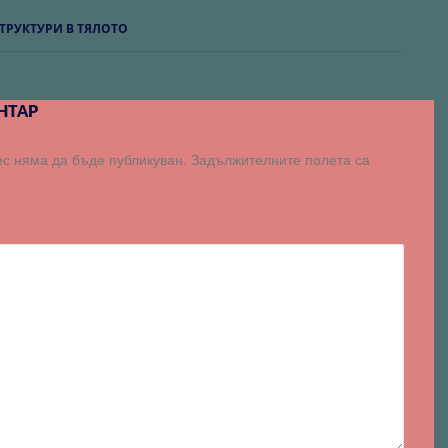
иите
ТРУКТУРИ В ТЯЛОТО
НТАР
с няма да бъде публикуван.
Задължителните полета са