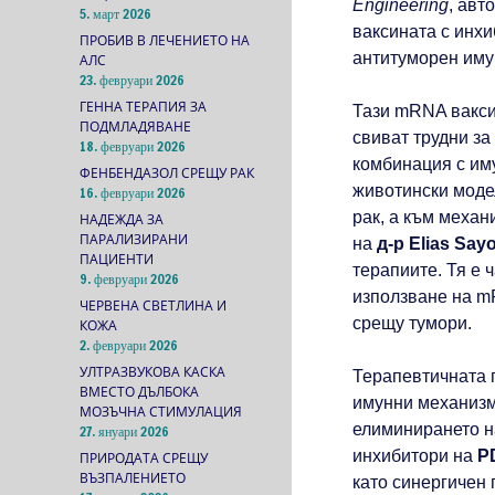
Engineering
, авт
5. март 2026
ваксината с инхи
ПРОБИВ В ЛЕЧЕНИЕТО НА
антитуморен иму
АЛС
23. февруари 2026
ГЕННА ТЕРАПИЯ ЗА
Тази mRNA вакси
ПОДМЛАДЯВАНЕ
свиват трудни за
18. февруари 2026
комбинация с им
ФЕНБЕНДАЗОЛ СРЕЩУ РАК
животински модел
16. февруари 2026
рак, а към механ
НАДЕЖДА ЗА
ПАРАЛИЗИРАНИ
на
д-р Elias Say
ПАЦИЕНТИ
терапиите. Тя е 
9. февруари 2026
използване на m
ЧЕРВЕНА СВЕТЛИНА И
срещу тумори.
КОЖА
2. февруари 2026
УЛТРАЗВУКОВА КАСКА
Терапевтичната 
ВМЕСТО ДЪЛБОКА
имунни механизм
МОЗЪЧНА СТИМУЛАЦИЯ
елиминирането на
27. януари 2026
инхибитори на
P
ПРИРОДАТА СРЕЩУ
ВЪЗПАЛЕНИЕТО
като синергичен