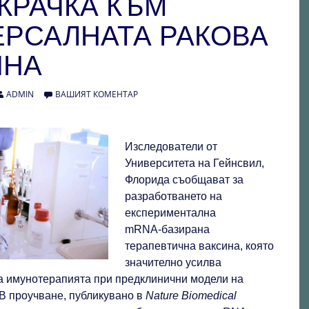
КРАЧКА КЪМ
ЕРСАЛНАТА РАКОВА
ИНА
ADMIN
ВАШИЯТ КОМЕНТАР
Изследователи от
Университета на Гейнсвил,
Флорида съобщават за
разработването на
експериментална
mRNA‑базирана
терапевтична ваксина, която
значително усилва
а имунотерапията при предклинични модели на
 В проучване, публикувано в
Nature Biomedical