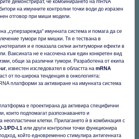
орите демонстрират, че комбинирането на mRNA
битори на имунните контролни точки води до изразен
нен отговор при миши модели.
на „суперзарежда“ имунната система и помага да се
 лечение тумори при мишки. Тя е тествана в
унотерапия и е показала силни антитуморни ефекти в
и. Ваксината не е насочена към един конкретен вид
изми, общи за различни тумори. Разработена от екипа
our
, известен изследовател в областта на
mRNA
част от по-широка тенденция в онкологията:
RNA платформи за активиране на имунната система
платформа е проектирана да активира специфични
и, които подпомагат разпознаването и
 неопластични клетки. Прилагането ѝ в комбинация с
D‑1/PD‑L1
или други контролни точки функционира
 подход, който едновременно стимулира антигенната