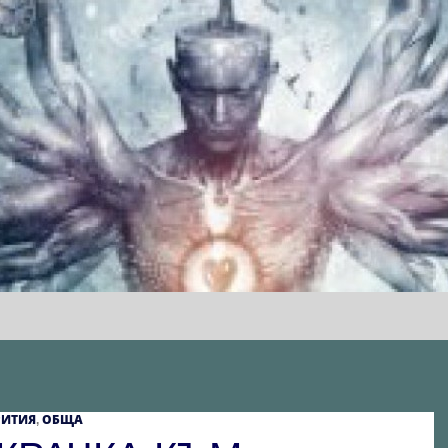
РИТИЯ
ОБЩА
,