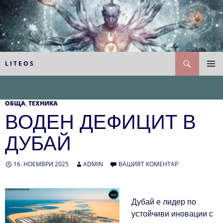
Към
съдържанието
Търсене
L I T E O S
ГЛАВН
МЕНЮ
ОБЩА
ТЕХНИКА
,
ВОДЕН ДЕФИЦИТ В
ДУБАЙ
16. НОЕМВРИ 2025
ADMIN
ВАШИЯТ КОМЕНТАР
Дубай е лидер по
устойчиви иновации с