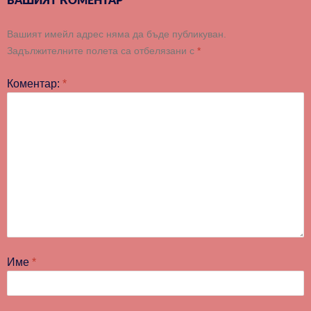
ВАШИЯТ КОМЕНТАР
Вашият имейл адрес няма да бъде публикуван.
Задължителните полета са отбелязани с
*
Коментар:
*
Име
*