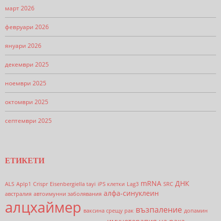
март 2026
февруари 2026
януари 2026
декември 2025
ноември 2025
октомври 2025
септември 2025
ЕТИКЕТИ
mRNA
ДНК
ALS
Aplp1
Crispr
Eisenbergiella tayi
iPS клетки
Lag3
SRC
алфа-синуклеин
австралия
автоимунни заболявания
алцхаймер
възпаление
ваксина срещу рак
допамин