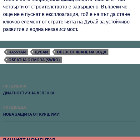
четвърти от строителството е завършено. Въпреки че
още не е пуснат в експлоатация, той е на път да стане
ключов елемент от стратегията на Дубай за устойчиво
развитие и водна независимост.
HASSYAN
ДУБАЙ
ОБЕЗСОЛЯВАНЕ НА ВОДА
ОБРАТНА ОСМОЗА (SWRO)
Навигация
ПРЕДИШНА
в
ДИАГНОСТИЧНА ЛЕПЕНКА
публикациите
СЛЕДВАЩА
НОВА ЗАЩИТА ОТ КУРШУМИ