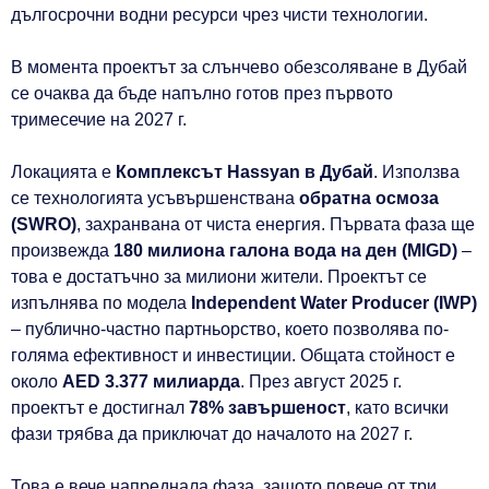
дългосрочни водни ресурси чрез чисти технологии.
В момента проектът за слънчево обезсоляване в Дубай
се очаква да бъде напълно готов през първото
тримесечие на 2027 г.
Локацията е
Комплексът Hassyan в Дубай
. Използва
се технологията усъвършенствана
обратна осмоза
(SWRO)
, захранвана от чиста енергия. Първата фаза ще
произвежда
180 милиона галона вода на ден (MIGD)
–
това е достатъчно за милиони жители. Проектът се
изпълнява по модела
Independent Water Producer (IWP)
– публично-частно партньорство, което позволява по-
голяма ефективност и инвестиции. Общата стойност е
около
AED 3.377 милиарда
. През август 2025 г.
проектът е достигнал
78% завършеност
, като всички
фази трябва да приключат до началото на 2027 г.
Това е вече напреднала фаза, защото повече от три