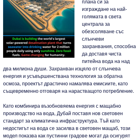
плана си за
изграждане на най-
голямата в света
централа за
обезсоляване със
слънчеви
захранвания, способна
да доставя чиста
питейна вода на над
два милиона души. Захранван изцяло от слънчева
енергия и усъвършенствана технология за обратна
осмоза, проектът драстично намалява емисиите, като
същевременно отговаря на нарастващото потребление.
Като комбинира възобновяема енергия с мащабно
производство на вода, Дубай поставя нов световен
стандарт за климатична инфраструктура. Тъй като
недостигът на вода се засилва в световен мащаб, този
модел показва как пустинни градове могат да осигурят