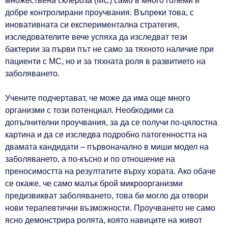
множествена склероза (МС) само в много големи и
добре контролирани проучвания. Въпреки това, с
иновативната си експериментална стратегия,
изследователите вече успяха да изследват тези
бактерии за първи път не само за тяхното наличие при
пациенти с МС, но и за тяхната роля в развитието на
заболяването.
Учените подчертават, че може да има още много
организми с този потенциал. Необходими са
допълнителни проучвания, за да се получи по-цялостна
картина и да се изследва подробно патогенността на
двамата кандидати – първоначално в миши модел на
заболяването, а по-късно и по отношение на
преносимостта на резултатите върху хората. Ако обаче
се окаже, че само малък брой микроорганизми
предизвикват заболяването, това би могло да отвори
нови терапевтични възможности. Проучването не само
ясно демонстрира ролята, която навиците на живот