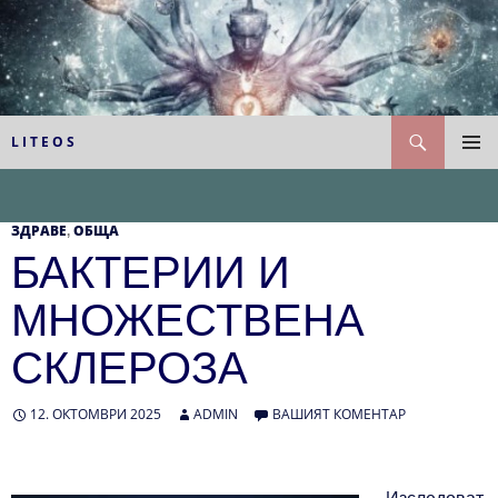
Към
съдържанието
Търсене
L I T E O S
ГЛАВН
МЕНЮ
ЗДРАВЕ
ОБЩА
,
БАКТЕРИИ И
МНОЖЕСТВЕНА
СКЛЕРОЗА
12. ОКТОМВРИ 2025
ADMIN
ВАШИЯТ КОМЕНТАР