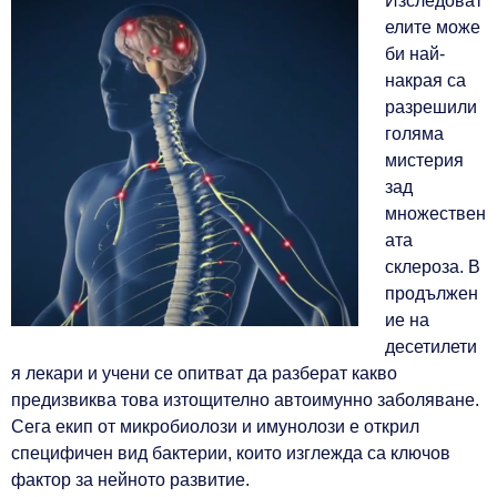
Изследоват
елите може
би най-
накрая са
разрешили
голяма
мистерия
зад
множествен
ата
склероза. В
продължен
ие на
десетилети
я лекари и учени се опитват да разберат какво
предизвиква това изтощително автоимунно заболяване.
Сега екип от микробиолози и имунолози е открил
специфичен вид бактерии, които изглежда са ключов
фактор за нейното развитие.