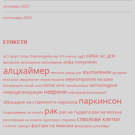
октомври 2025
септември 2025
ЕТИКЕТИ
mRNA
ДНК
ALS
Aplp1
Crispr
Eisenbergiella tayi
iPS клетки
Lag3
SRC
алфа-синуклеин
австралия
автоимунни заболявания
алцхаймер
възпаление
ваксина срещу рак
допамин
имунотерапия на рака
екзозоми
ивермектин
имунотерапия
котки
митохондрии
интерферон
китай
коса
мРНК
метаболизъм
неврони
невродегенерация
ниволумаб/релатлимаб
паркинсон
обръщане на стареенето
парализа
рак
рак на гърдата
рак на мозъка
подмладяване на кожата
стволови клетки
регенерация на кожата
серотонин
стареене
фактори на яманака
т-клетки
тумори
фокусиран ултразвук