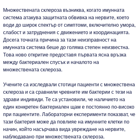
Множествената склероза възниква, когато имунната
система атакува защитната обвивка на нервите, което
води до широк спектър от симптоми, включително умора,
слабост и затруднения с движението и координацията.
Досега точната причина за тази неизправност на
имунната система беше до голяма степен неизвестна.
Това ново откритие предоставя първата ясна връзка
между бактериален спусък и началото на
множествената склероза.
Учените са изследвали стотици пациенти с множествена
склероза и са сравнили чревните им бактерии с тези на
здрави индивиди. Те са установили, че наличието на
един конкретен бактериален щам е постоянно по-високо
при пациентите. Лабораторни експерименти показват, че
тази бактерия може да повлияе на имунните клетки по
начин, който насърчава вида увреждане на нервите,
наблюдавано при множествената склероза.