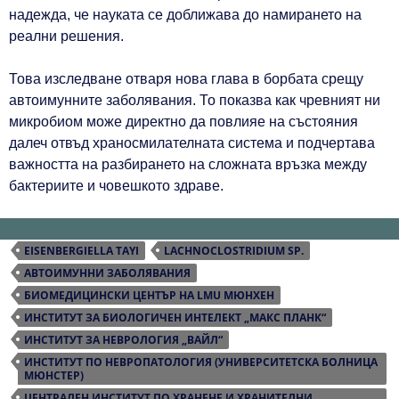
надежда, че науката се доближава до намирането на
реални решения.
Това изследване отваря нова глава в борбата срещу
автоимунните заболявания. То показва как чревният ни
микробиом може директно да повлияе на състояния
далеч отвъд храносмилателната система и подчертава
важността на разбирането на сложната връзка между
бактериите и човешкото здраве.
EISENBERGIELLA TAYI
LACHNOCLOSTRIDIUM SP.
АВТОИМУННИ ЗАБОЛЯВАНИЯ
БИОМЕДИЦИНСКИ ЦЕНТЪР НА LMU МЮНХЕН
ИНСТИТУТ ЗА БИОЛОГИЧЕН ИНТЕЛЕКТ „МАКС ПЛАНК“
ИНСТИТУТ ЗА НЕВРОЛОГИЯ „ВАЙЛ“
ИНСТИТУТ ПО НЕВРОПАТОЛОГИЯ (УНИВЕРСИТЕТСКА БОЛНИЦА
МЮНСТЕР)
ЦЕНТРАЛЕН ИНСТИТУТ ПО ХРАНЕНЕ И ХРАНИТЕЛНИ