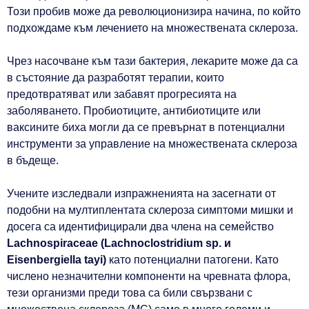
Този пробив може да революционизира начина, по който
подхождаме към лечението на множествената склероза.
Чрез насочване към тази бактерия, лекарите може да са
в състояние да разработят терапии, които
предотвратяват или забавят прогресията на
заболяването. Пробиотиците, антибиотиците или
ваксините биха могли да се превърнат в потенциални
инструменти за управление на множествената склероза
в бъдеще.
Учените изследвали изпражненията на засегнати от
подобни на мултиплентата склероза симптоми мишки и
досега са идентифицирали два члена на семейство
Lachnospiraceae (Lachnoclostridium sp. и
Eisenbergiella tayi)
като потенциални патогени. Като
числено незначителни компоненти на чревната флора,
тези организми преди това са били свързвани с