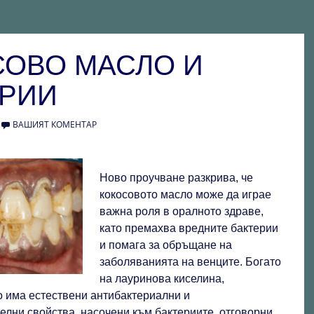
СОВО МАСЛО И
ЕРИИ
ВАШИЯТ КОМЕНТАР
Ново проучване разкрива, че
кокосовото масло може да играе
важна роля в оралното здраве,
като премахва вредните бактерии
и помага за обръщане на
заболяванията на венците. Богато
на лауринова киселина,
о има естествени антибактериални и
елни свойства, насочени към бактериите, отговорни