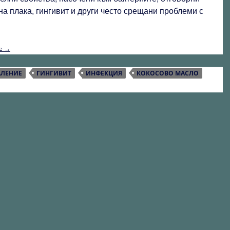
на плака, гингивит и други често срещани проблеми с
КОКОСОВО МАСЛО И БАКТЕРИИ
те
→
АЛЕНИЕ
ГИНГИВИТ
ИНФЕКЦИЯ
КОКОСОВО МАСЛО