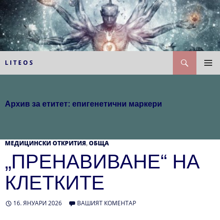
Към
съдържанието
Търсене
L I T E O S
ГЛАВН
МЕНЮ
Архив за етитет: епигенетични маркери
МЕДИЦИНСКИ ОТКРИТИЯ
ОБЩА
,
„ПРЕНАВИВАНЕ“ НА
КЛЕТКИТЕ
16. ЯНУАРИ 2026
ВАШИЯТ КОМЕНТАР