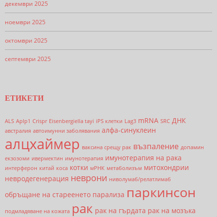
декември 2025
ноември 2025
октомври 2025
септември 2025
ЕТИКЕТИ
mRNA
ДНК
ALS
Aplp1
Crispr
Eisenbergiella tayi
iPS клетки
Lag3
SRC
алфа-синуклеин
австралия
автоимунни заболявания
алцхаймер
възпаление
ваксина срещу рак
допамин
имунотерапия на рака
екзозоми
ивермектин
имунотерапия
котки
митохондрии
интерферон
китай
коса
мРНК
метаболизъм
неврони
невродегенерация
ниволумаб/релатлимаб
паркинсон
обръщане на стареенето
парализа
рак
рак на гърдата
рак на мозъка
подмладяване на кожата