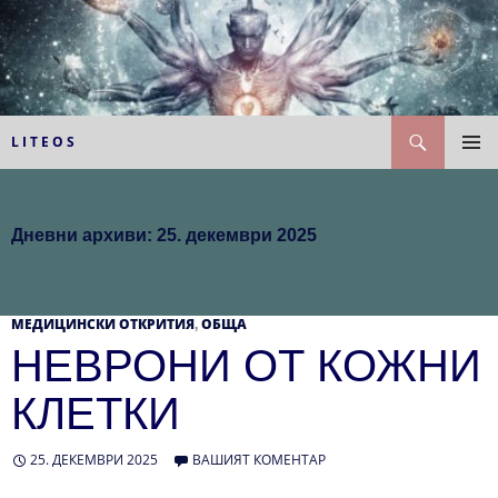
Към
съдържанието
Търсене
L I T E O S
ГЛАВН
МЕНЮ
Дневни архиви: 25. декември 2025
МЕДИЦИНСКИ ОТКРИТИЯ
ОБЩА
,
НЕВРОНИ ОТ КОЖНИ
КЛЕТКИ
25. ДЕКЕМВРИ 2025
ВАШИЯТ КОМЕНТАР