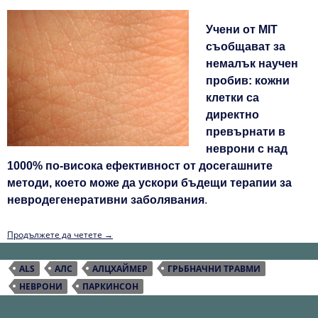
Учени от MIT
съобщават за
немалък научен
пробив: кожни
клетки са
директно
превърнати в
неврони с над
1000% по‑висока ефективност от досегашните
методи, което може да ускори бъдещи терапии за
невродегенеративни заболявания
.
НЕВРОНИ ОТ КОЖНИ КЛЕТКИ
Продължете да четете
→
ALS
АЛС
АЛЦХАЙМЕР
ГРЬБНАЧНИ ТРАВМИ
НЕВРОНИ
ПАРКИНСОН